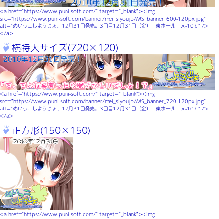
<a href=”https://www.puni-soft.com/” target=”_blank”><img
src=”https://www.puni-soft.com/banner/mei_siyoujo/MS_banner_600-120px.jpg”
alt=”めいっこしようじょ、12月31日発売。3日目12月31日（金） 東ホール ヌ-10ｂ” />
</a>
横特大サイズ(720×120)
<a href=”https://www.puni-soft.com/” target=”_blank”><img
src=”https://www.puni-soft.com/banner/mei_siyoujo/MS_banner_720-120px.jpg”
alt=”めいっこしようじょ、12月31日発売。3日目12月31日（金） 東ホール ヌ-10ｂ” />
</a>
正方形(150×150)
<a href=”https://www.puni-soft.com/” target=”_blank”><img