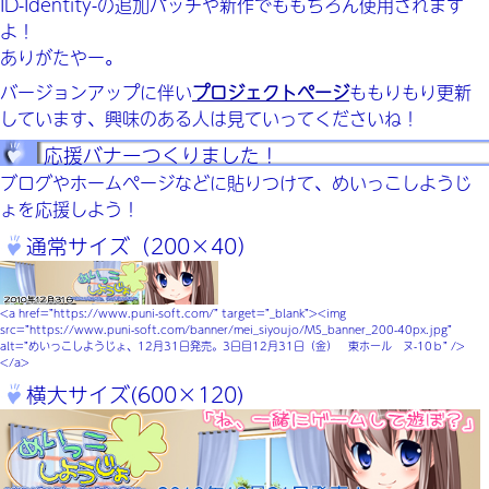
ID-Identity-の追加パッチや新作でももちろん使用されます
よ！
ありがたやー。
バージョンアップに伴い
プロジェクトページ
ももりもり更新
しています、興味のある人は見ていってくださいね！
応援バナーつくりました！
ブログやホームページなどに貼りつけて、めいっこしようじ
ょを応援しよう！
通常サイズ（200×40）
<a href=”https://www.puni-soft.com/” target=”_blank”><img
src=”https://www.puni-soft.com/banner/mei_siyoujo/MS_banner_200-40px.jpg”
alt=”めいっこしようじょ、12月31日発売。3日目12月31日（金） 東ホール ヌ-10ｂ” />
</a>
横大サイズ(600×120)