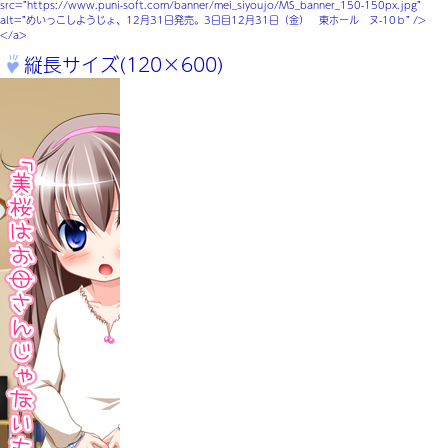
src=”https://www.puni-soft.com/banner/mei_siyoujo/MS_banner_150-150px.jpg”
alt=”めいっこしようじょ、12月31日発売。3日目12月31日（金） 東ホール ヌ-10ｂ” />
</a>
縦長サイズ(120×600)