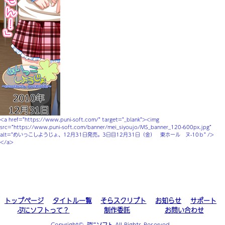
<a href=”https://www.puni-soft.com/” target=”_blank”><img
src=”https://www.puni-soft.com/banner/mei_siyoujo/MS_banner_120-600px.jpg”
alt=”めいっこしようじょ、12月31日発売。3日目12月31日（金） 東ホール ヌ-10ｂ” />
</a>
トップページ
タイトル一覧
そらスクリプト
お知らせ
サポート
ぷにソフトって？
制作委託
お問い合わせ
Copyright©
ぷにソフト
All Rights Reserved.